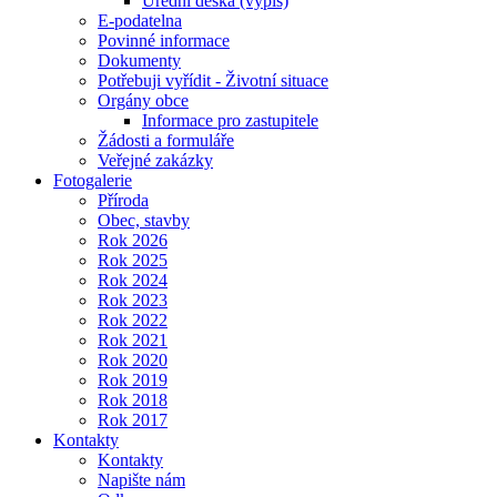
Úřední deska (výpis)
E-podatelna
Povinné informace
Dokumenty
Potřebuji vyřídit - Životní situace
Orgány obce
Informace pro zastupitele
Žádosti a formuláře
Veřejné zakázky
Fotogalerie
Příroda
Obec, stavby
Rok 2026
Rok 2025
Rok 2024
Rok 2023
Rok 2022
Rok 2021
Rok 2020
Rok 2019
Rok 2018
Rok 2017
Kontakty
Kontakty
Napište nám