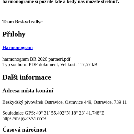
harmonograme si pozrite kde a kedy nás môžete stretnúť.
Team Beskyd rallye
Přílohy
Harmonogram
harmonogram BR 2026 partneri.pdf
Typ souboru: PDF dokument, Velikost: 117,57 kB
Další informace
Adresa místa konání
Beskydský pivovárek Ostravice, Ostravice 449, Ostravice, 739 11
Souřadnice GPS:
49° 31′ 55.402″N 18° 23′ 41.748″E
https://mapy.cz/s/1riY9
Časová náročnost