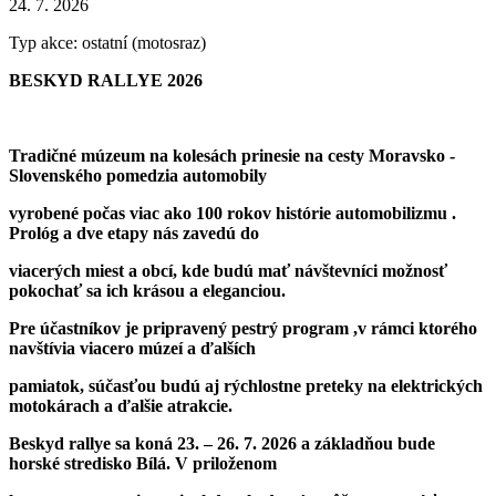
24. 7. 2026
Typ akce: ostatní (motosraz)
BESKYD RALLYE 2026
Tradičné múzeum na kolesách prinesie na cesty Moravsko -
Slovenského pomedzia automobily
vyrobené počas viac ako 100 rokov histórie automobilizmu .
Prológ a dve etapy nás zavedú do
viacerých miest a obcí, kde budú mať návštevníci možnosť
pokochať sa ich krásou a eleganciou.
Pre účastníkov je pripravený pestrý program ,v rámci ktorého
navštívia viacero múzeí a ďalších
pamiatok, súčasťou budú aj rýchlostne preteky na elektrických
motokárach a ďalšie atrakcie.
Beskyd rallye sa koná 23. – 26. 7. 2026 a základňou bude
horské stredisko Bílá. V priloženom