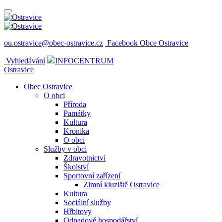
ou.ostravice@obec-ostravice.cz
Facebook Obce Ostravice
Vyhledávání
INFOCENTRUM
Ostravice
Obec Ostravice
O obci
Příroda
Památky
Kultura
Kronika
O obci
Služby v obci
Zdravotnictví
Školství
Sportovní zařízení
Zimní kluziště Ostravice
Kultura
Sociální služby
Hřbitovy
Odpadové hospodářství