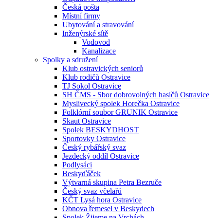
Česká pošta
Místní firmy
Ubytování a stravování
Inženýrské sítě
Vodovod
Kanalizace
Spolky a sdružení
Klub ostravických seniorů
Klub rodičů Ostravice
TJ Sokol Ostravice
SH ČMS - Sbor dobrovolných hasičů Ostravice
Myslivecký spolek Horečka Ostravice
Folklórní soubor GRUNIK Ostravice
Skaut Ostravice
Spolek BESKYDHOST
Sportovky Ostravice
Český rybářský svaz
Jezdecký oddíl Ostravice
Podlysáci
Beskyďáček
Výtvarná skupina Petra Bezruče
Český svaz včelařů
KČT Lysá hora Ostravice
Obnova řemesel v Beskydech
Spolek Žijeme na Vrchách