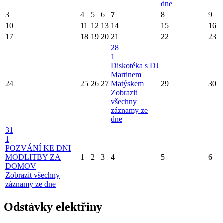
dne
3
4
5
6
7
8
9
10
11
12
13
14
15
16
17
18
19
20
21
22
23
28
1
Diskotéka s DJ
Martinem
24
25
26
27
Matýskem
29
30
Zobrazit
všechny
záznamy ze
dne
31
1
POZVÁNÍ KE DNI
MODLITBY ZA
1
2
3
4
5
6
DOMOV
Zobrazit všechny
záznamy ze dne
Odstávky elektřiny