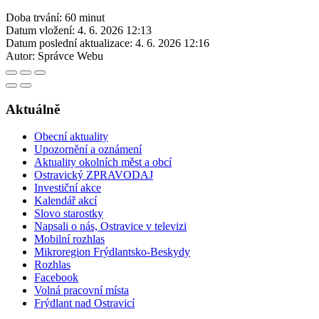
Doba trvání: 60 minut
Datum vložení:
4. 6. 2026 12:13
Datum poslední aktualizace:
4. 6. 2026 12:16
Autor:
Správce Webu
Aktuálně
Obecní aktuality
Upozornění a oznámení
Aktuality okolních měst a obcí
Ostravický ZPRAVODAJ
Investiční akce
Kalendář akcí
Slovo starostky
Napsali o nás, Ostravice v televizi
Mobilní rozhlas
Mikroregion Frýdlantsko-Beskydy
Rozhlas
Facebook
Volná pracovní místa
Frýdlant nad Ostravicí