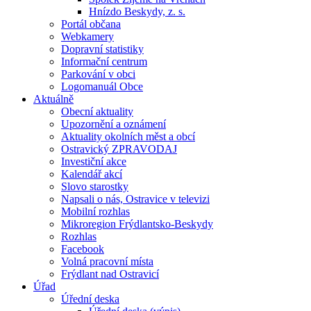
Hnízdo Beskydy, z. s.
Portál občana
Webkamery
Dopravní statistiky
Informační centrum
Parkování v obci
Logomanuál Obce
Aktuálně
Obecní aktuality
Upozornění a oznámení
Aktuality okolních měst a obcí
Ostravický ZPRAVODAJ
Investiční akce
Kalendář akcí
Slovo starostky
Napsali o nás, Ostravice v televizi
Mobilní rozhlas
Mikroregion Frýdlantsko-Beskydy
Rozhlas
Facebook
Volná pracovní místa
Frýdlant nad Ostravicí
Úřad
Úřední deska