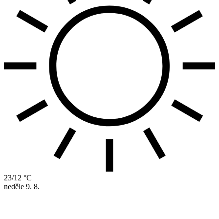
23/12 °C
neděle
9. 8.