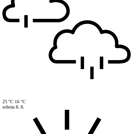
25 °C
16 °C
sobota
8. 8.