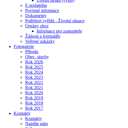
Úřední deska (výpis)
E-podatelna
Povinné informace
Dokumenty
Potřebuji vyřídit - Životní situace
Orgány obce
Informace pro zastupitele
Žádosti a formuláře
Veřejné zakázky
Fotogalerie
Příroda
Obec, stavby
Rok 2026
Rok 2025
Rok 2024
Rok 2023
Rok 2022
Rok 2021
Rok 2020
Rok 2019
Rok 2018
Rok 2017
Kontakty
Kontakty
Napište nám