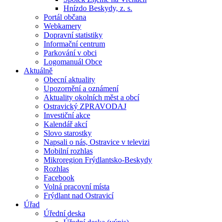
Hnízdo Beskydy, z. s.
Portál občana
Webkamery
Dopravní statistiky
Informační centrum
Parkování v obci
Logomanuál Obce
Aktuálně
Obecní aktuality
Upozornění a oznámení
Aktuality okolních měst a obcí
Ostravický ZPRAVODAJ
Investiční akce
Kalendář akcí
Slovo starostky
Napsali o nás, Ostravice v televizi
Mobilní rozhlas
Mikroregion Frýdlantsko-Beskydy
Rozhlas
Facebook
Volná pracovní místa
Frýdlant nad Ostravicí
Úřad
Úřední deska