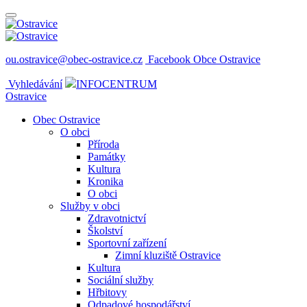
ou.ostravice@obec-ostravice.cz
Facebook Obce Ostravice
Vyhledávání
INFOCENTRUM
Ostravice
Obec Ostravice
O obci
Příroda
Památky
Kultura
Kronika
O obci
Služby v obci
Zdravotnictví
Školství
Sportovní zařízení
Zimní kluziště Ostravice
Kultura
Sociální služby
Hřbitovy
Odpadové hospodářství