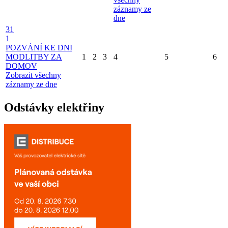
záznamy ze
dne
31
1
POZVÁNÍ KE DNI
MODLITBY ZA
1
2
3
4
5
6
DOMOV
Zobrazit všechny
záznamy ze dne
Odstávky elektřiny