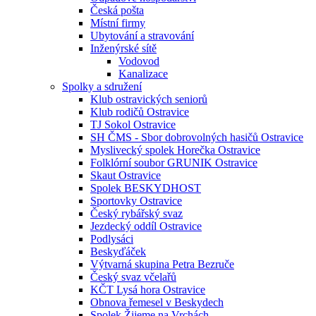
Česká pošta
Místní firmy
Ubytování a stravování
Inženýrské sítě
Vodovod
Kanalizace
Spolky a sdružení
Klub ostravických seniorů
Klub rodičů Ostravice
TJ Sokol Ostravice
SH ČMS - Sbor dobrovolných hasičů Ostravice
Myslivecký spolek Horečka Ostravice
Folklórní soubor GRUNIK Ostravice
Skaut Ostravice
Spolek BESKYDHOST
Sportovky Ostravice
Český rybářský svaz
Jezdecký oddíl Ostravice
Podlysáci
Beskyďáček
Výtvarná skupina Petra Bezruče
Český svaz včelařů
KČT Lysá hora Ostravice
Obnova řemesel v Beskydech
Spolek Žijeme na Vrchách