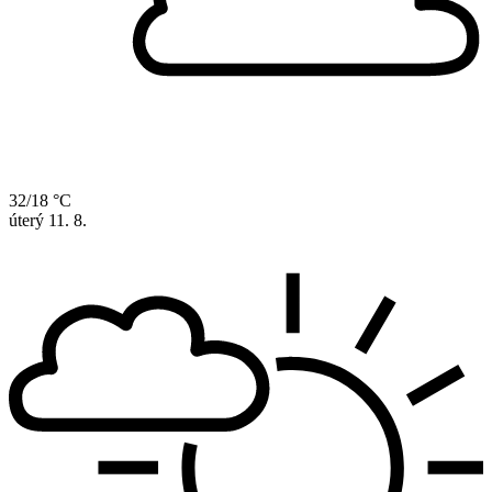
32/18 °C
úterý
11. 8.