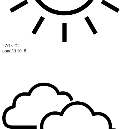
27/13 °C
pondělí
10. 8.