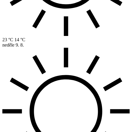
23 °C
14 °C
neděle
9. 8.