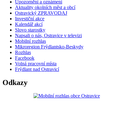
Upozornění a oznámení
Aktuality okolních měst a obcí
Ostravický ZPRAVODAJ
Investiční akce
Kalendář akcí
Slovo starostky
Napsali o nás, Ostravice v televizi
Mobilní rozhlas
Mikroregion Frýdlantsko-Beskydy
Rozhlas
Facebook
Volná pracovní místa
Frýdlant nad Ostravicí
Odkazy